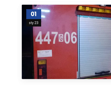
01
sty 23